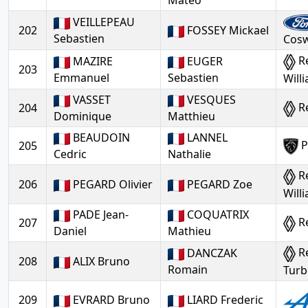
Mateo
VEILLEPEAU
202
FOSSEY Mickael
Sebastien
Cos
Re
MAZIRE
EUGER
203
Emmanuel
Sebastien
Will
VASSET
VESQUES
Re
204
Dominique
Matthieu
BEAUDOIN
LANNEL
P
205
Cedric
Nathalie
Re
206
PEGARD Olivier
PEGARD Zoe
Will
PADE Jean-
COQUATRIX
Re
207
Daniel
Mathieu
Re
DANCZAK
208
ALIX Bruno
Romain
Turb
209
EVRARD Bruno
LIARD Frederic