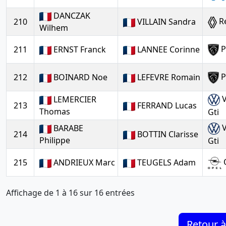
DANCZAK
Re
210
VILLAIN Sandra
Wilhem
P
211
ERNST Franck
LANNEE Corinne
P
212
BOINARD Noe
LEFEVRE Romain
V
LEMERCIER
213
FERRAND Lucas
Thomas
Gti
V
BARABE
214
BOTTIN Clarisse
Philippe
Gti
O
215
ANDRIEUX Marc
TEUGELS Adam
Affichage de 1 à 16 sur 16 entrées
Retour à 