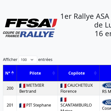
1er Rallye ASA 
de L
16 e
Afficher
entrées
N°
Pilote
Copilote
METIVIER
CAUCHETEUX
200
Bertrand
Florence
RS M
201
PIT Stephane
SCANTAMBURLO
Cos