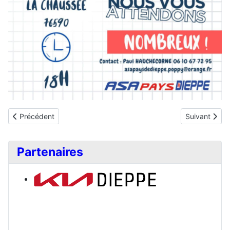
Article précédent : Formation extincteurs
Article suivan
Précédent
Suivant
Partenaires