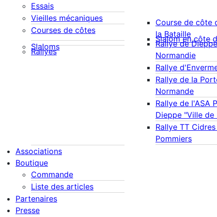
Essais
Vieilles mécaniques
Course de côte 
Courses de côtes
la Bataille
Slalom en côte 
Rallye de Diepp
Slaloms
Rallyes
Normandie
Rallye d'Enverm
Rallye de la Port
Normande
Rallye de l'ASA 
Dieppe "Ville de
Rallye TT Cidres
Pommiers
Associations
Boutique
Commande
Liste des articles
Partenaires
Presse