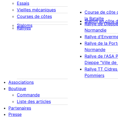
Essais
Vieilles mécaniques
Course de côte 
Courses de côtes
la Bataille
Slalom en côte 
Rallye de Diepp
Slaloms
Rallyes
Normandie
Rallye d'Enverm
Rallye de la Port
Normande
Rallye de l'ASA 
Dieppe "Ville de
Rallye TT Cidres
Pommiers
Associations
Boutique
Commande
Liste des articles
Partenaires
Presse