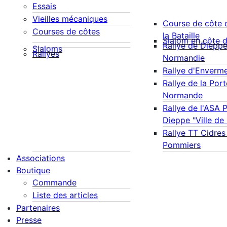
Essais
Vieilles mécaniques
Course de côte 
Courses de côtes
la Bataille
Slalom en côte 
Rallye de Diepp
Slaloms
Rallyes
Normandie
Rallye d'Enverm
Rallye de la Port
Normande
Rallye de l'ASA 
Dieppe "Ville de
Rallye TT Cidres
Pommiers
Associations
Boutique
Commande
Liste des articles
Partenaires
Presse