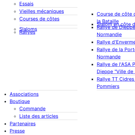
Essais
Vieilles mécaniques
Course de côte 
Courses de côtes
la Bataille
Slalom en côte 
Rallye de Diepp
Slaloms
Rallyes
Normandie
Rallye d'Enverm
Rallye de la Port
Normande
Rallye de l'ASA 
Dieppe "Ville de
Rallye TT Cidres
Pommiers
Associations
Boutique
Commande
Liste des articles
Partenaires
Presse