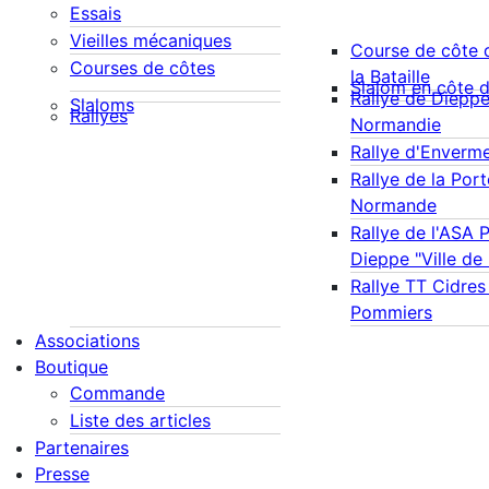
Essais
Vieilles mécaniques
Course de côte 
Courses de côtes
la Bataille
Slalom en côte 
Rallye de Diepp
Slaloms
Rallyes
Normandie
Rallye d'Enverm
Rallye de la Port
Normande
Rallye de l'ASA 
Dieppe "Ville de
Rallye TT Cidres
Pommiers
Associations
Boutique
Commande
Liste des articles
Partenaires
Presse