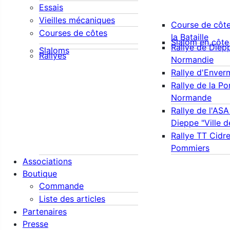
Essais
Vieilles mécaniques
Course de côte
Courses de côtes
la Bataille
Slalom en côte
Rallye de Diep
Slaloms
Rallyes
Normandie
Rallye d'Enver
Rallye de la Po
Normande
Rallye de l'AS
Dieppe "Ville 
Rallye TT Cidre
Pommiers
Associations
Boutique
Commande
Liste des articles
Partenaires
Presse