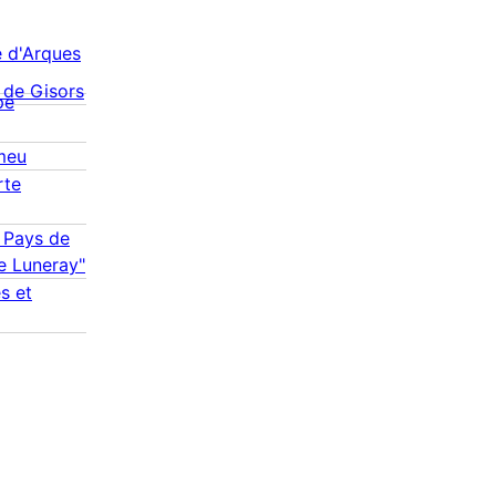
 d'Arques
 de Gisors
pe
meu
rte
A Pays de
de Luneray"
s et