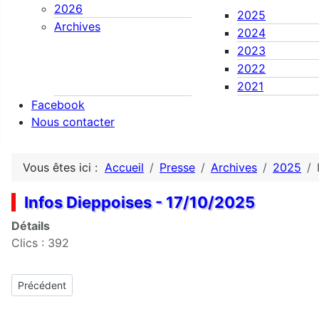
2026
2025
Archives
2024
2023
2022
2021
Facebook
Nous contacter
Vous êtes ici :
Accueil
Presse
Archives
2025
Infos Dieppoises - 17/10/2025
Détails
Clics : 392
Article précédent : Infos Dieppoises - 26/12/2025
Précédent