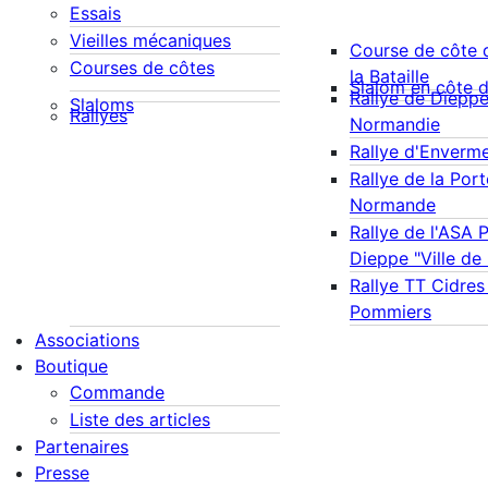
Essais
Vieilles mécaniques
Course de côte 
Courses de côtes
la Bataille
Slalom en côte 
Rallye de Diepp
Slaloms
Rallyes
Normandie
Rallye d'Enverm
Rallye de la Port
Normande
Rallye de l'ASA 
Dieppe "Ville de
Rallye TT Cidres
Pommiers
Associations
Boutique
Commande
Liste des articles
Partenaires
Presse