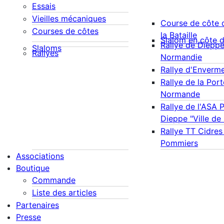
Essais
Vieilles mécaniques
Course de côte 
Courses de côtes
la Bataille
Slalom en côte 
Rallye de Diepp
Slaloms
Rallyes
Normandie
Rallye d'Enverm
Rallye de la Port
Normande
Rallye de l'ASA 
Dieppe "Ville de
Rallye TT Cidres
Pommiers
Associations
Boutique
Commande
Liste des articles
Partenaires
Presse