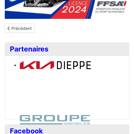
Article précédent : Formation Copilote
Précédent
Partenaires
Facebook