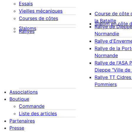
Essais
Vieilles mécaniques
Course de côte 
Courses de côtes
la Bataille
Slalom en côte 
Rallye de Diepp
Slaloms
Rallyes
Normandie
Rallye d'Enverm
Rallye de la Port
Normande
Rallye de l'ASA 
Dieppe "Ville de
Rallye TT Cidres
Pommiers
Associations
Boutique
Commande
Liste des articles
Partenaires
Presse