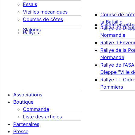
Essais
Vieilles mécaniques
Course de côte
Courses de côtes
la Bataille
Slalom en côte
Rallye de Diep
Slaloms
Rallyes
Normandie
Rallye d'Enver
Rallye de la Po
Normande
Rallye de l'AS
Dieppe "Ville 
Rallye TT Cidre
Pommiers
Associations
Boutique
Commande
Liste des articles
Partenaires
Presse