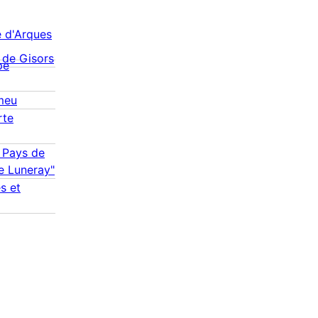
 d'Arques
 de Gisors
pe
meu
rte
A Pays de
de Luneray"
s et