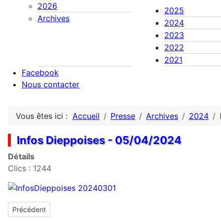
2026
2025
Archives
2024
2023
2022
2021
Facebook
Nous contacter
Vous êtes ici :
Accueil
Presse
Archives
2024
Infos Dieppoises - 05/04/2024
Détails
Clics : 1244
Article précédent : Infos Dieppoises - 19/04/2024
Précédent