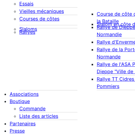
Essais
Vieilles mécaniques
Course de côte 
Courses de côtes
la Bataille
Slalom en côte 
Rallye de Diepp
Slaloms
Rallyes
Normandie
Rallye d'Enverm
Rallye de la Port
Normande
Rallye de l'ASA 
Dieppe "Ville de
Rallye TT Cidres
Pommiers
Associations
Boutique
Commande
Liste des articles
Partenaires
Presse