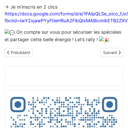
→ Je m’inscris en 2 clics
!
https://docs.google.com/forms/d/e/1FAIpQLSe_oIco
fbclid=IwY2xjawPYyFtleHRuA2FlbQIxMABicmlkETB
On compte sur vous pour sécuriser les spéciales
et partager cette belle énergie ! Let’s rally !
Article précédent : Cidres et Pommiers 2026
Article suiva
Précédent
Suivant