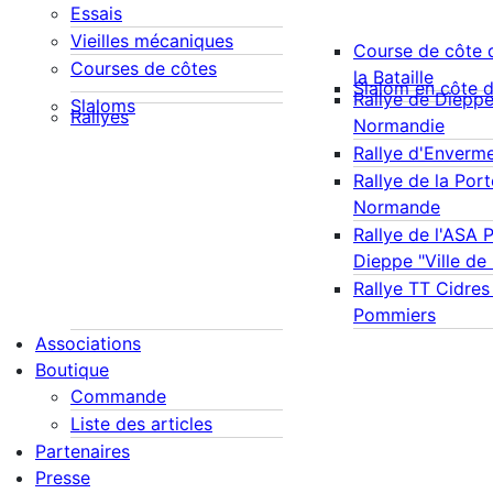
Essais
Vieilles mécaniques
Course de côte 
Courses de côtes
la Bataille
Slalom en côte 
Rallye de Diepp
Slaloms
Rallyes
Normandie
Rallye d'Enverm
Rallye de la Port
Normande
Rallye de l'ASA 
Dieppe "Ville de
Rallye TT Cidres
Pommiers
Associations
Boutique
Commande
Liste des articles
Partenaires
Presse