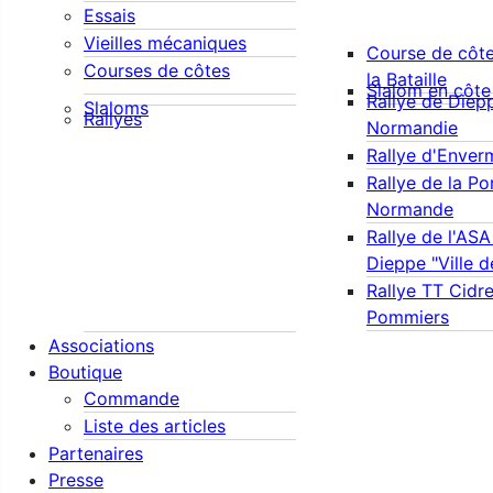
Essais
Vieilles mécaniques
Course de côte
Courses de côtes
la Bataille
Slalom en côte
Rallye de Diep
Slaloms
Rallyes
Normandie
Rallye d'Enver
Rallye de la Po
Normande
Rallye de l'AS
Dieppe "Ville 
Rallye TT Cidre
Pommiers
Associations
Boutique
Commande
Liste des articles
Partenaires
Presse