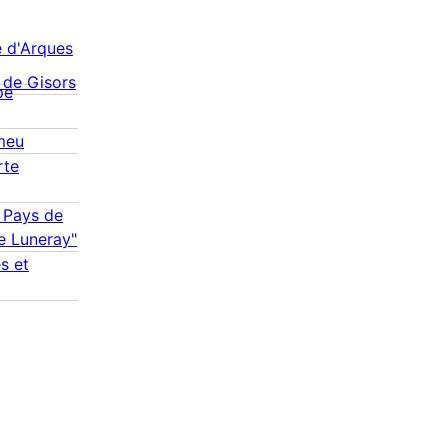
 d'Arques
 de Gisors
pe
meu
rte
A Pays de
de Luneray"
s et