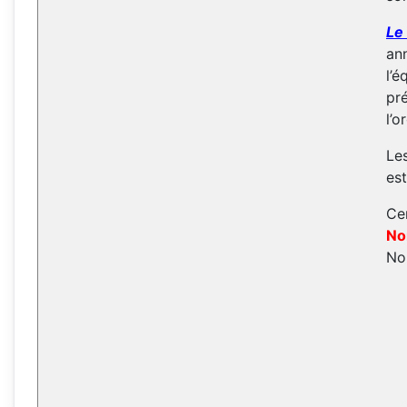
Le
ann
l’é
pré
l’o
Le
est
Ce
No
No