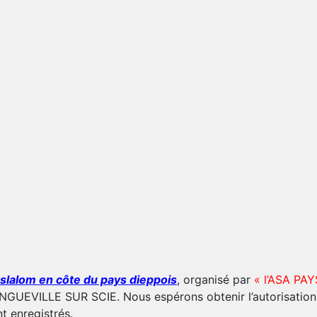
 slalom en côte du pays dieppois
, organisé par
« l’ASA PA
NGUEVILLE SUR SCIE. Nous espérons obtenir l’autorisation 
t enregistrés.