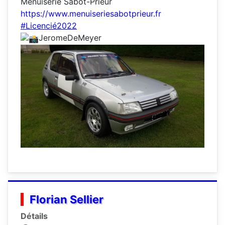
Menuiserie Sabot-Prieur
https://www.menuiseriesabotprieur.fr
#Licencié2022
JeromeDeMeyer
Florian Sellier
Détails