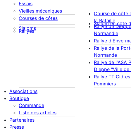
Essais
Vieilles mécaniques
Course de côte 
Courses de côtes
la Bataille
Slalom en côte 
Rallye de Diepp
Slaloms
Rallyes
Normandie
Rallye d'Enverm
Rallye de la Port
Normande
Rallye de l'ASA 
Dieppe "Ville de
Rallye TT Cidres
Pommiers
Associations
Boutique
Commande
Liste des articles
Partenaires
Presse