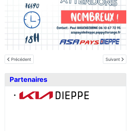
Article précédent : Formation extincteurs
Article suivan
Précédent
Suivant
Partenaires