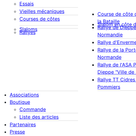
Essais
Vieilles mécaniques
Course de côte 
Courses de côtes
la Bataille
Slalom en côte 
Rallye de Diepp
Slaloms
Rallyes
Normandie
Rallye d'Enverm
Rallye de la Port
Normande
Rallye de l'ASA 
Dieppe "Ville de
Rallye TT Cidres
Pommiers
Associations
Boutique
Commande
Liste des articles
Partenaires
Presse