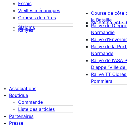
Essais
Vieilles mécaniques
Course de côte 
Courses de côtes
la Bataille
Slalom en côte 
Rallye de Diepp
Slaloms
Rallyes
Normandie
Rallye d'Enverm
Rallye de la Port
Normande
Rallye de l'ASA 
Dieppe "Ville de
Rallye TT Cidres
Pommiers
Associations
Boutique
Commande
Liste des articles
Partenaires
Presse